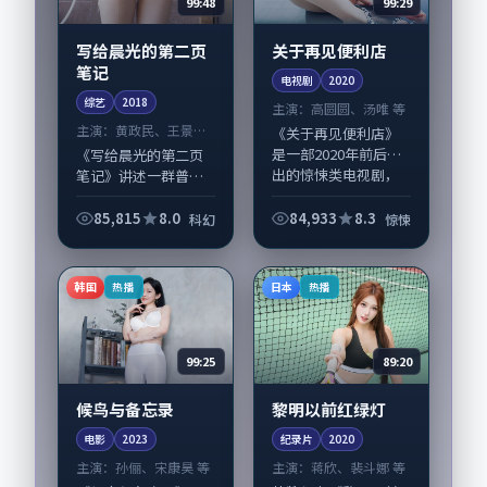
99:48
99:29
写给晨光的第二页
关于再见便利店
笔记
电视剧
2020
综艺
2018
主演：
高圆圆、汤唯 等
主演：
黄政民、王景春
《关于再见便利店》
等
是一部2020年前后推
《写给晨光的第二页
出的惊悚类电视剧，
笔记》讲述一群普通
由文牧野执导，高圆
人在偶然事件中被迫
圆、汤唯，任素汐、
改写人生轨迹的故
85,815
8.0
84,933
8.3
科幻
惊悚
妻夫木聪等演员亦参
事，科幻类型元素服
与重要戏份。故事围
务于人物刻画而非噱
绕当代都市中的...
头。导演洪尚秀擅长
韩国
日本
热播
热播
留白叙事，黄政民、
王...
99:25
89:20
候鸟与备忘录
黎明以前红绿灯
电影
2023
纪录片
2020
主演：
孙俪、宋康昊 等
主演：
蒋欣、裴斗娜 等