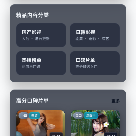
精品内容分类
国产影视
日韩影视
大陆 · 港台更新
剧集 · 电影 · 综艺
热播榜单
口碑片单
热度与口碑
高分精选入口
高分口碑片单
更多
中国
美国
完结
连载中