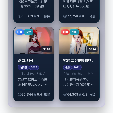
《候鸟与备忘录》是
朴赞郁在《黎明以前
一部2023年前后推出
红绿灯》中以细腻场
的惊悚类电影，由是
面调度呈现动漫张
枝裕和执导，孙俪、
力，蒋欣、裴斗娜领
83,379
9.1
77,758
8.0
惊悚
动漫
宋康昊，任素汐、王
衔的表演层次丰富。
景春等演员亦参与重
影片拍摄及后期主要
要戏份。故事围绕当
在日本完成制作协
日本
韩国
完结
杜比
代都市中的抉择...
同，2020-12-0...
90:08
99:44
路口迂回
拂晓四分的明信片
电视剧
2017
电影
2021
主演：
宋佳、齐溪 等
主演：
裴斗娜、孔刘 等
若想了解日本合拍语
《拂晓四分的明信
境下的犯罪表达，
片》是一部2021年前
《路口迂回》值得关
后推出的冒险类电
注：剧情侧重人物动
影，由黑泽清执导，
72,844
6.4
64,308
6.9
犯罪
冒险
机与生活细节的咬
裴斗娜、孔刘，任素
合，宋佳、齐溪与配
汐、桂纶镁等演员亦
角群戏并重。影片
参与重要戏份。故事