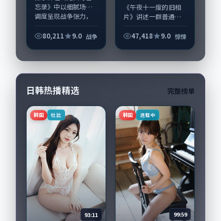
忘录》中以细腻场面
《午夜十一度的旧相
调度呈现战争张力，
片》讲述一群普通人
蒋欣、梁朝伟领衔的
在偶然事件中被迫改
表演层次丰富。影片
写人生轨迹的故事，
80,211
9.0
47,418
9.0
战争
惊悚
拍摄及后期主要在中
惊悚类型元素服务于
国大陆完成制作协
人物刻画而非噱头。
同，2020-08-...
导演韦斯·安德森擅
长留白叙事，张译、...
日韩热播精选
完整榜单
韩国
韩国
杜比
连载中
99:59
93:11