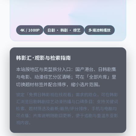
4K / 1080P
日剧 · 韩剧 · 综艺
多端流畅播放
韩影汇 · 观影与检索指南
本站按地区与类型拆分入口：国产港台、日韩剧集
与电影、动漫综艺分区清晰；可在「全部片库」里
切换题材标签并配合排序，缩小选片范围。
锁定「免费日韩影视在线观看」需求的观众，可在韩影
汇浏览日剧韩剧综艺动漫热播与口碑条目：支持关键词
检索、题材筛选及最新/最热/评分排序，手机与电脑均
可点播；片库说明随剧目更新，便于追剧与重温东亚影
视内容。