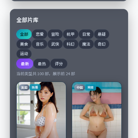
全部片库
全部
恋爱
冒险
机甲
日常
悬疑
美食
音乐
武侠
科幻
魔法
奇幻
运动
最新
最热
评分
当前类型共
100
部，展示前
24
部
英国
中国
独播
完结