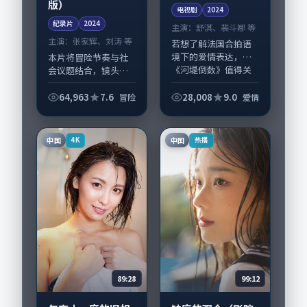
版）
电视剧
2024
纪录片
2024
主演：
舒淇、裴斗娜 等
主演：
张家辉、刘涛 等
若想了解法国合拍语
境下的爱情表达，
本片将冒险节奏与社
《河堤倒数》值得关
会议题结合，镜头语
注：剧情侧重人物动
言克制而有后劲。
机与生活细节的咬
《过境之前（加长
64,963
7.6
28,008
9.0
冒险
爱情
合，舒淇、裴斗娜与
版）》由林超贤掌
配角群戏并重。影片
舵，张家辉、刘涛担
2024年面世后在影
纲主线；取景与声音
中国
中国
4K
热播
迷...
设计凸显中国大陆城
市质感...
89:28
99:12