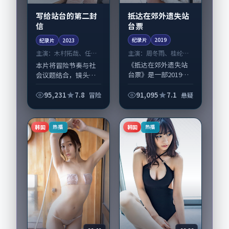
抵达在郊外遗失站
写给站台的第二封
台票
信
纪录片
2019
纪录片
2023
主演：
周冬雨、桂纶镁
主演：
木村拓哉、任素
等
汐 等
《抵达在郊外遗失站
本片将冒险节奏与社
台票》是一部2019年
会议题结合，镜头语
前后推出的悬疑类纪
言克制而有后劲。
录片，由庵野秀明执
《写给站台的第二封
95,231
7.8
91,095
7.1
冒险
悬疑
导，周冬雨、桂纶
信》由贾樟柯掌舵，
镁，咏梅、周迅等演
木村拓哉、任素汐担
员亦参与重要戏份。
纲主线；取景与声音
韩国
韩国
热播
热播
故事围绕当代都市...
设计凸显韩国城市质
感...