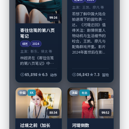
主演：
王凯、廖凡 等
若想了解中国大陆合
99:16
拍语境下的冒险表
达，《河堤迂回》值
寄往信笺的第八页
得关注：剧情侧重人
笔记
物动机与生活细节的
咬合，王凯、廖凡与
综艺
2024
配角群戏并重。影片
主演：
靳东、瑛太 等
2024年面世后在影...
林超贤在《寄往信笺
的第八页笔记》中以
细腻场面调度呈现动
作张力，靳东、瑛太
65,898
6.5
36,843
7.3
动作
冒险
领衔的表演层次丰
富。影片拍摄及后期
主要在中国台湾完成
中国
法国
4K
杜比
制作协同，2024-...
88:34
99:52
过境之前（加长
河堤倒数