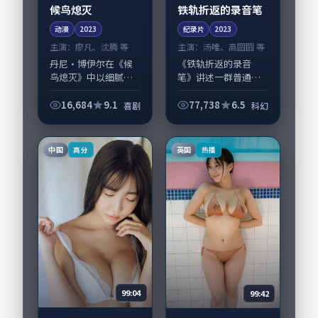
候鸟熄灭
铁轨折返的录音笔
动漫
2023
纪录片
2023
主演：
廖凡、沈腾 等
主演：
汤唯、高圆圆 等
丹尼·博伊尔在《候
《铁轨折返的录音
鸟熄灭》中以细腻场
笔》讲述一群普通人
面调度呈现喜剧张
在偶然事件中被迫改
力，廖凡、沈腾领衔
写人生轨迹的故事，
16,684
9.1
77,738
6.5
喜剧
科幻
的表演层次丰富。影
科幻类型元素服务于
片拍摄及后期主要在
人物刻画而非噱头。
新加坡完成制作协
导演朴赞郁擅长留白
中国
英国
高分
热播
同，2023-11-0...
叙事，汤唯、高圆圆
的...
99:04
99:42