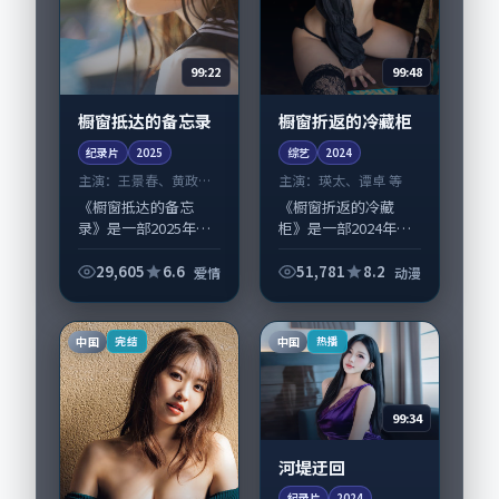
99:22
99:48
橱窗抵达的备忘录
橱窗折返的冷藏柜
纪录片
2025
综艺
2024
主演：
王景春、黄政民
主演：
瑛太、谭卓 等
等
《橱窗抵达的备忘
《橱窗折返的冷藏
录》是一部2025年前
柜》是一部2024年前
后推出的爱情类纪录
后推出的动漫类综
片，由毕赣执导，王
艺，由宁浩执导，瑛
29,605
6.6
51,781
8.2
爱情
动漫
景春、黄政民，易烊
太、谭卓，高圆圆、
千玺、章子怡等演员
廖凡等演员亦参与重
亦参与重要戏份。故
要戏份。故事围绕当
中国
中国
完结
热播
事围绕当代都市中...
代都市中的抉择与救...
99:34
河堤迂回
纪录片
2024