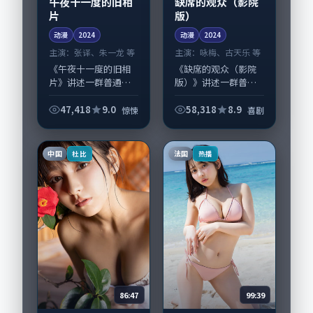
午夜十一度的旧相
缺席的观众（影院
片
版）
动漫
2024
动漫
2024
主演：
张译、朱一龙 等
主演：
咏梅、古天乐 等
《午夜十一度的旧相
《缺席的观众（影院
片》讲述一群普通人
版）》讲述一群普通
在偶然事件中被迫改
人在偶然事件中被迫
写人生轨迹的故事，
改写人生轨迹的故
47,418
9.0
58,318
8.9
惊悚
喜剧
惊悚类型元素服务于
事，喜剧类型元素服
人物刻画而非噱头。
务于人物刻画而非噱
导演韦斯·安德森擅
头。导演滨口龙介擅
中国
法国
杜比
热播
长留白叙事，张译、...
长留白叙事，咏梅、
古...
86:47
99:39