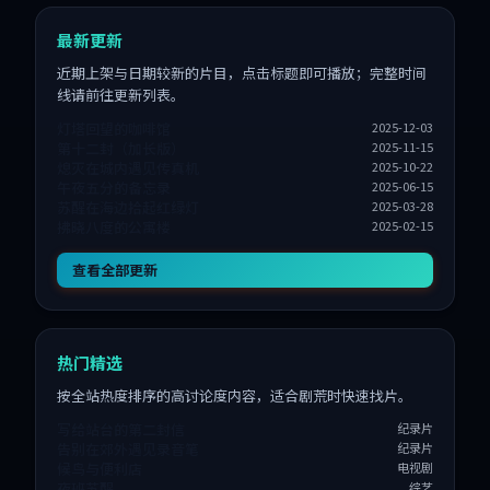
最新更新
近期上架与日期较新的片目，点击标题即可播放；完整时间
线请前往更新列表。
灯塔回望的咖啡馆
2025-12-03
第十二封（加长版）
2025-11-15
熄灭在城内遇见传真机
2025-10-22
午夜五分的备忘录
2025-06-15
苏醒在海边拾起红绿灯
2025-03-28
拂晓八度的公寓楼
2025-02-15
查看全部更新
热门精选
按全站热度排序的高讨论度内容，适合剧荒时快速找片。
写给站台的第二封信
纪录片
告别在郊外遇见录音笔
纪录片
候鸟与便利店
电视剧
夜班苏醒
综艺