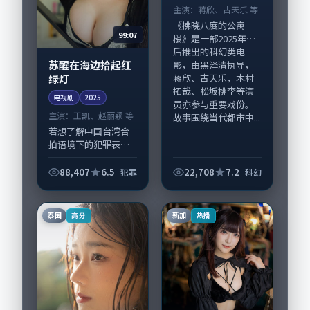
主演：
蒋欣、古天乐 等
《拂晓八度的公寓
99:07
楼》是一部2025年前
后推出的科幻类电
苏醒在海边拾起红
影，由黑泽清执导，
绿灯
蒋欣、古天乐，木村
拓哉、松坂桃李等演
电视剧
2025
员亦参与重要戏份。
主演：
王凯、赵丽颖 等
故事围绕当代都市中...
若想了解中国台湾合
拍语境下的犯罪表
达，《苏醒在海边拾
起红绿灯》值得关
88,407
6.5
22,708
7.2
犯罪
科幻
注：剧情侧重人物动
机与生活细节的咬
合，王凯、赵丽颖与
泰国
新加
高分
热播
配角群戏并重。影片
202...