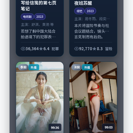
写给信笺的第七页
夜班苏醒
笔记
综艺
2023
电视剧
2023
主演：
周冬雨、段奕宏
等
主演：
舒淇、黄渤 等
本片将冒险节奏与社
若想了解中国大陆合
会议题结合，镜头语
拍语境下的犯罪表
言克制而有后劲。
达，《写给信笺的第
《夜班苏醒》由刁亦
七页笔记》值得关
男掌舵，周冬雨、段
36,364
6.4
92,770
8.3
犯罪
冒险
注：剧情侧重人物动
奕宏担纲主线；取景
机与生活细节的咬
与声音设计凸显英国
合，舒淇、黄渤与配
城市质感，适合偏好
泰国
法国
热播
热播
角群戏并重。影片
写...
2023...
99:36
99:03