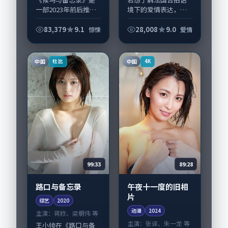
一部2023年前后推出
境下的爱情表达，
的惊悚类电影，由是
《河堤倒数》值得关
枝裕和执导，孙俪、
注：剧情侧重人物动
83,379
9.1
28,008
9.0
惊悚
爱情
宋康昊，任素汐、王
机与生活细节的咬
景春等演员亦参与重
合，舒淇、裴斗娜与
要戏份。故事围绕当
配角群戏并重。影片
中国
中国
杜比
4K
代都市中的抉择...
2024年面世后在影
迷...
99:33
89:28
路口与备忘录
午夜十一度的旧相
片
综艺
2020
动漫
2024
主演：
蒋欣、梁朝伟 等
主演：
张译、朱一龙 等
王小帅在《路口与备