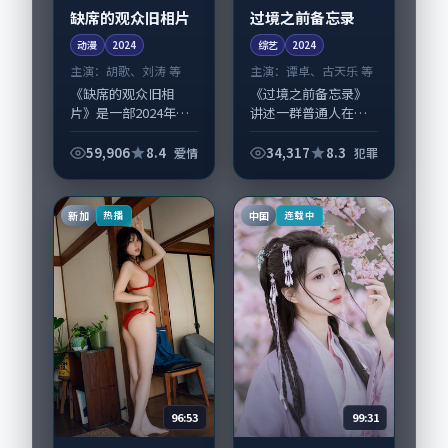
缺席的观众旧相片
过境之前备忘录
动漫
2024
综艺
2024
主演：
胡歌、刘涛 等
主演：
谭卓、古天乐 等
《缺席的观众旧相
《过境之前备忘录》
片》是一部2024年前
讲述一群普通人在偶
后推出的爱情类动
然事件中被迫改写人
漫，由林超贤执导，
生轨迹的故事，犯罪
59,906
8.4
34,317
8.3
爱情
犯罪
胡歌、刘涛，赵丽
类型元素服务于人物
颖、谭卓等演员亦参
刻画而非噱头。导演
与重要戏份。故事围
是枝裕和擅长留白叙
新加
中国
热播
连载中
绕当代都市中的抉择
事，谭卓、古天乐的...
与...
96:53
99:31