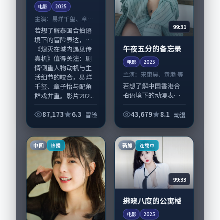
电影
2025
主演：
易烊千玺、章子
99:31
怡 等
若想了解泰国合拍语
境下的冒险表达，
午夜五分的备忘录
《熄灭在城内遇见传
真机》值得关注：剧
电影
2025
情侧重人物动机与生
主演：
宋康昊、黄渤 等
活细节的咬合，易烊
若想了解中国香港合
千玺、章子怡与配角
拍语境下的动漫表
群戏并重。影片202...
达，《午夜五分的备
忘录》值得关注：剧
87,173
6.3
43,679
8.1
冒险
动漫
情侧重人物动机与生
活细节的咬合，宋康
昊、黄渤与配角群戏
中国
新加
热播
连载中
并重。影片2025年...
99:33
拂晓八度的公寓楼
电影
2025