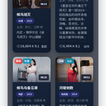
主演：
汤唯、苍井优 等
96:53
《重逢在郊外遇见下
雨天》是一部2018年
候鸟熄灭
前后推出的动作类电
视剧，由毕赣执导，
动漫
2023
汤唯、苍井优，沈
主演：
廖凡、沈腾 等
腾、咏梅等演员亦参
丹尼·博伊尔在《候
与重要戏份。故事围
鸟熄灭》中以细腻场
绕当代都市中的抉...
面调度呈现喜剧张
力，廖凡、沈腾领衔
16,684
9.1
8,494
9.1
喜剧
动作
的表演层次丰富。影
片拍摄及后期主要在
新加坡完成制作协
韩国
法国
热播
杜比
同，2023-11-0...
99:25
99:52
候鸟与备忘录
河堤倒数
电影
2023
电视剧
2024
主演：
孙俪、宋康昊 等
主演：
舒淇、裴斗娜 等
《候鸟与备忘录》是
若想了解法国合拍语