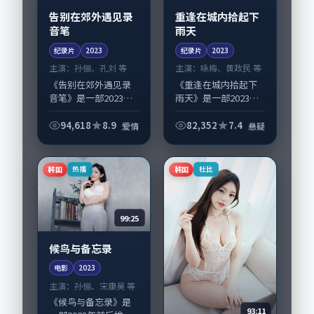
告别在郊外遇见录
重逢在城内拾起下
音笔
雨天
纪录片
2023
纪录片
2023
主演：
孙俪、孔刘 等
主演：
咏梅、黄政民 等
《告别在郊外遇见录
《重逢在城内拾起下
音笔》是一部2023年
雨天》是一部2023年
前后推出的爱情类纪
前后推出的悬疑类纪
录片，由林超贤执
录片，由曾国祥执
94,618
8.9
82,352
7.4
爱情
悬疑
导，孙俪、孔刘，周
导，咏梅、黄政民，
冬雨、黄政民等演员
妻夫木聪、章子怡等
亦参与重要戏份。故
演员亦参与重要戏
韩国
韩国
热播
杜比
事围绕当代都市中...
份。故事围绕当代都...
99:25
候鸟与备忘录
电影
2023
主演：
孙俪、宋康昊 等
《候鸟与备忘录》是
93:11