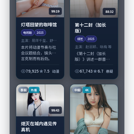
99:19
88:32
灯塔回望的咖啡馆
第十二封（加长
版）
电视剧
2025
综艺
2025
主演：
易烊千玺、舒淇
等
主演：
赵丽颖、咏梅 等
本片将动漫节奏与社
会议题结合，镜头语
《第十二封（加长
言克制而有后劲。
版）》讲述一群普通
《灯塔回望的咖啡
人在偶然事件中被迫
馆》由是枝裕和掌
改写人生轨迹的故
79,925
7.5
67,743
6.7
动漫
悬疑
舵，易烊千玺、舒淇
事，悬疑类型元素服
担纲主线；取景与声
务于人物刻画而非噱
音设计凸显英国城市
头。导演奉俊昊擅长
泰国
中国
热播
4K
质感，...
留白叙事，赵丽颖、
咏梅...
99:43
熄灭在城内遇见传
真机