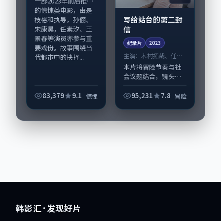
一部2023年前后推出
的惊悚类电影，由是
写给站台的第二封
枝裕和执导，孙俪、
信
宋康昊，任素汐、王
景春等演员亦参与重
纪录片
2023
要戏份。故事围绕当
主演：
木村拓哉、任素
代都市中的抉择...
汐 等
本片将冒险节奏与社
会议题结合，镜头语
言克制而有后劲。
《写给站台的第二封
83,379
9.1
95,231
7.8
惊悚
冒险
信》由贾樟柯掌舵，
木村拓哉、任素汐担
纲主线；取景与声音
设计凸显韩国城市质
感...
韩影汇
· 发现好片