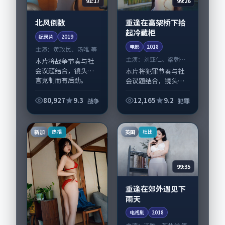
91:17
99:26
北风倒数
重逢在高架桥下拾
起冷藏柜
纪录片
2019
电影
2018
主演：
黄政民、汤唯 等
主演：
刘亚仁、梁朝伟
本片将战争节奏与社
等
会议题结合，镜头语
本片将犯罪节奏与社
言克制而有后劲。
会议题结合，镜头语
《北风倒数》由贾樟
言克制而有后劲。
柯掌舵，黄政民、汤
《重逢在高架桥下拾
80,927
9.3
12,165
9.2
战争
犯罪
唯担纲主线；取景与
起冷藏柜》由庵野秀
声音设计凸显中国大
明掌舵，刘亚仁、梁
陆城市质感，适合偏
朝伟担纲主线；取景
新加
英国
热播
杜比
好...
与声音设计凸显美国
城...
99:35
重逢在郊外遇见下
雨天
电视剧
2018